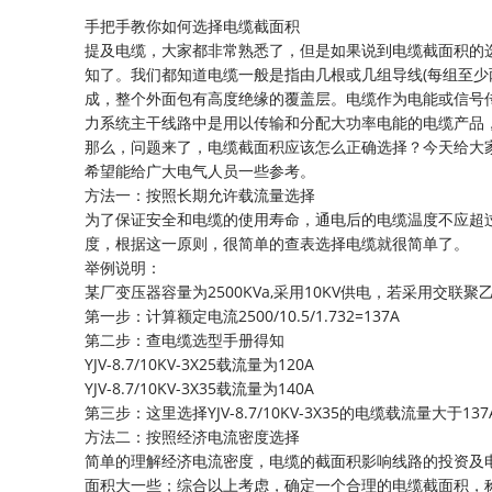
手把手教你如何选择电缆截面积
提及电缆，大家都非常熟悉了，但是如果说到电缆截面积的
知了。我们都知道电缆一般是指由几根或几组导线(每组至少
成，整个外面包有高度绝缘的覆盖层。电缆作为电能或信号
力系统主干线路中是用以传输和分配大功率电能的电缆产品
那么，问题来了，电缆截面积应该怎么正确选择？今天给大
希望能给广大电气人员一些参考。
​方法一：按照长期允许载流量选择
为了保证安全和电缆的使用寿命，通电后的电缆温度不应超过
度，根据这一原则，很简单的查表选择电缆就很简单了。
举例说明：
某厂变压器容量为2500KVa,采用10KV供电，若采用交
第一步：计算额定电流2500/10.5/1.732=137A
第二步：查电缆选型手册得知
YJV-8.7/10KV-3X25载流量为120A
YJV-8.7/10KV-3X35载流量为140A
第三步：这里选择YJV-8.7/10KV-3X35的电缆载流
方法二：按照经济电流密度选择
简单的理解经济电流密度，电缆的截面积影响线路的投资及
面积大一些；综合以上考虑，确定一个合理的电缆截面积，