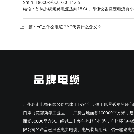
Smin=18000×√0.25/80=112.5
结论：如果系统短路电流达到18KA，即使设备额定电流再小
上一篇：
YC是什么电缆？YC代表什么含义？
广州环市电缆有限公司始建于1991年，位于风景秀丽的环市
口岸（花都新华工业区），厂房占地面积100000平方米，
面积80000平方米。经过二十多年的精心打造，广州环市电
限公司的产品已涵盖电力电缆、电气装备用线、信号输送电