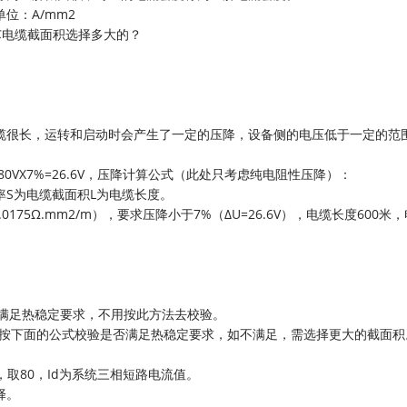
位：A/mm2
铜芯电缆截面积选择多大的？
缆很长，运转和启动时会产生了一定的压降，设备侧的电压低于一定的范
0VX7%=26.6V，压降计算公式（此处只考虑纯电阻性压降）：
体电阻率S为电缆截面积L为电缆长度。
0175Ω.mm2/m），要求压降小于7%（∆U=26.6V），电缆长度600米
能满足热稳定要求，不用按此方法去校验。
须按下面的公式校验是否满足热稳定要求，如不满足，需选择更大的截面积
，取80，Id为系统三相短路电流值。
择。