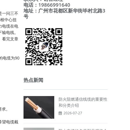
电话：19866991640
地址：广州市花都区新华街毕村北路3
是一问三不
号
一根中心扭
力电缆在电
下输电线。
。看完文章
电缆为90
热点新闻
防火阻燃通信线缆的重要性
和分类介绍
要求。
2026-07-27
希望电缆截