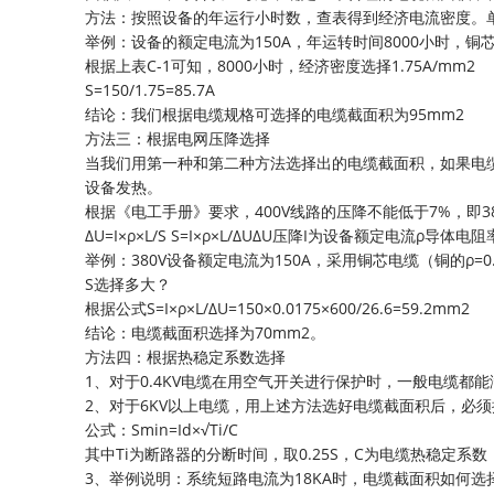
方法：按照设备的年运行小时数，查表得到经济电流密度。单
举例：设备的额定电流为150A，年运转时间8000小时，
根据上表C-1可知，8000小时，经济密度选择1.75A/mm2
S=150/1.75=85.7A
结论：我们根据电缆规格可选择的电缆截面积为95mm2
方法三：根据电网压降选择
当我们用第一种和第二种方法选择出的电缆截面积，如果电
设备发热。
根据《电工手册》要求，400V线路的压降不能低于7%，即38
∆U=I×ρ×L/S S=I×ρ×L/∆U∆U压降I为设备额定电流ρ导
举例：380V设备额定电流为150A，采用铜芯电缆（铜的ρ=0.
S选择多大？
根据公式S=I×ρ×L/∆U=150×0.0175×600/26.6=59.2mm2
结论：电缆截面积选择为70mm2。
方法四：根据热稳定系数选择
1、对于0.4KV电缆在用空气开关进行保护时，一般电缆都
2、对于6KV以上电缆，用上述方法选好电缆截面积后，必
公式：Smin=Id×√Ti/C
其中Ti为断路器的分断时间，取0.25S，C为电缆热稳定系数
3、举例说明：系统短路电流为18KA时，电缆截面积如何选