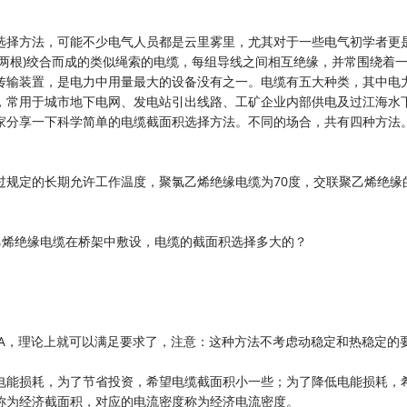
选择方法，可能不少电气人员都是云里雾里，尤其对于一些电气初学者更
两根)绞合而成的类似绳索的电缆，每组导线之间相互绝缘，并常围绕着
传输装置，是电力中用量最大的设备没有之一。电缆有五大种类，其中电
，常用于城市地下电网、发电站引出线路、工矿企业内部供电及过江海水
家分享一下科学简单的电缆截面积选择方法。不同的场合，共有四种方法
规定的长期允许工作温度，聚氯乙烯绝缘电缆为70度，交联聚乙烯绝缘的
联聚乙烯绝缘电缆在桥架中敷设，电缆的截面积选择多大的？
量大于137A，理论上就可以满足要求了，注意：这种方法不考虑动稳定和热稳定的
电能损耗，为了节省投资，希望电缆截面积小一些；为了降低电能损耗，
称为经济截面积，对应的电流密度称为经济电流密度。