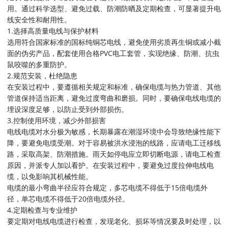
用。通过科学选型、避免过载、防潮防晒及定期检查，可显著提升电
线安全性和耐用性。
1.‌选择高质量电线与保护材料‌
选用符合国家标准的‌国标纯铜芯电线‌，避免使用劣质再生铜或减小截
面的伪劣产品，配套使用合格‌PVC电工套管‌，实现绝缘、防潮、抗虫
鼠咬噬的多重防护。
2.‌规范安装，杜绝隐患‌
在安装过程中，要遵循相关规定和标准，确保电缆与热力管道、其他
管道保持适当距离，避免过度弯曲和磨损。同时，要确保电线电缆的
埋设深度足够，以防止受到外部损伤。
3.控制使用环境，减少外部损害‌
电线电缆对水分极为敏感，长期暴露在潮湿环境中会导致绝缘性能下
降，要避免电缆受潮。对于容易被洪水浸泡的线路，应请电工迁移线
路，采取高架、防潮措施。雨天如停电应立即切断电源，请电工检查
原因，并派专人加以看护。在安装过程中，要避免过度拉伸电线电
缆，以免影响其机械性能。
电缆的最小弯曲半径应符合规定，多芯电缆不得低于15倍电缆外
径，单芯电缆不得低于20倍电缆外径。
4‌.定期检查与专业维护‌
要定期对电线电缆进行检查，发现老化、损坏等情况要及时处理，以