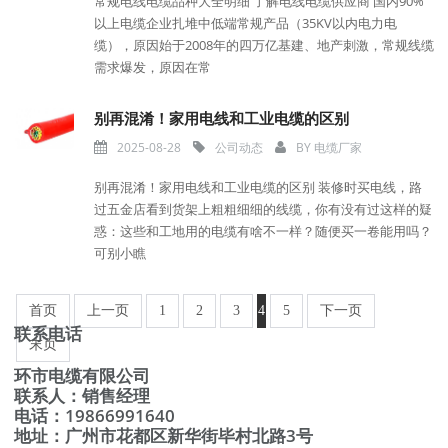
常规电线电缆品种大全明细 了解电线电缆供应商 国内90%
以上电缆企业扎堆中低端常规产品（35KV以内电力电
缆），原因始于2008年的四万亿基建、地产刺激，常规线缆
需求爆发，原因在常
别再混淆！家用电线和工业电缆的区别
2025-08-28
公司动态
BY
电缆厂家
别再混淆！家用电线和工业电缆的区别 装修时买电线，路
过五金店看到货架上粗粗细细的线缆，你有没有过这样的疑
惑：这些和工地用的电缆有啥不一样？随便买一卷能用吗？
可别小瞧
首页
上一页
1
2
3
4
5
下一页
联系电话
末页
环市电缆有限公司
联系人：销售经理
电话：19866991640
地址：广州市花都区新华街毕村北路3号